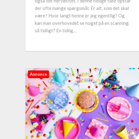
også lidt nervøsitet. I denne tidlige fase opstår
der ofte mange spørgsmål: Er alt, som det skal
være? Hvor langt henne er jeg egentlig? Og
kan man overhovedet se noget på en scanning
så tidligt? En tidlig…
Annonce