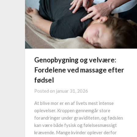
Genopbygning og velvære:
Fordelene ved massage efter
fødsel
Posted on
januar 31, 2026
At blive mor er en af livets mest intense
oplevelser. Kroppen gennemgår store
forandringer under graviditeten, og fødslen
kan være både fysisk og følelsesmæssigt
krævende. Mange kvinder oplever derfor