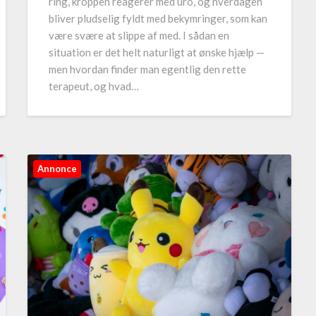
ring, kroppen reagerer med uro, og hverdagen
bliver pludselig fyldt med bekymringer, som kan
være svære at slippe af med. I sådan en
situation er det helt naturligt at ønske hjælp —
men hvordan finder man egentlig den rette
terapeut, og hvad…
Annonce