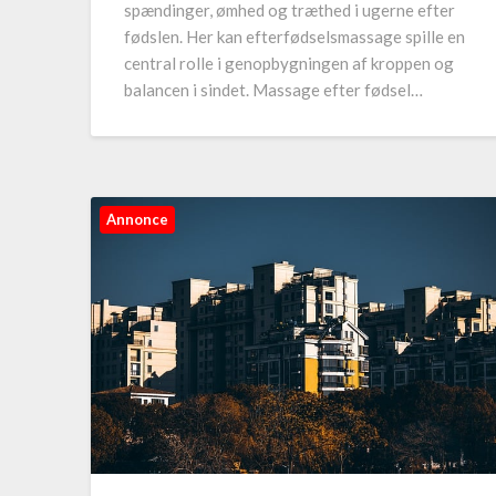
spændinger, ømhed og træthed i ugerne efter
fødslen. Her kan efterfødselsmassage spille en
central rolle i genopbygningen af kroppen og
balancen i sindet. Massage efter fødsel…
Annonce