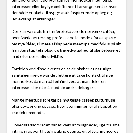
engagerende måde. Her samles mennesker med fælles
interesser eller faglige ambitioner til arrangementer, hvor
der både er plads til hyggesnak, inspirerende oplæg og
udveksling af erfaringer.
Det kan være alt fra karrierefokuserede netværkscaféer,
hvor iværksættere og professionelle mødes for at sparre
om nye idéer, til mere afslappede meetups med fokus på alt
fra litteratur, teknologi og bæredygtighed til plantebaseret
mad eller personlig udvikling.
Fordelen ved disse events er, at de skaber et naturligt
samtaleemne og gør det lettere at tage kontakt til nye
mennesker, da man på forhånd ved, at man deler en
interesse eller et mål med de andre deltagere.
Mange meetups foregår på hyggelige caféer, kulturhuse
eller co-working spaces, hvor stemningen er afslappet og
imødekommende.
Hovedstadsområdet har et væld af muligheder, lige fra små
intime grupper til større åbne events, og ofte annonceres