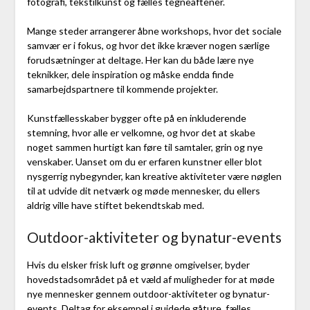
fotografi, tekstilkunst og fælles tegneaftener.
Mange steder arrangerer åbne workshops, hvor det sociale
samvær er i fokus, og hvor det ikke kræver nogen særlige
forudsætninger at deltage. Her kan du både lære nye
teknikker, dele inspiration og måske endda finde
samarbejdspartnere til kommende projekter.
Kunstfællesskaber bygger ofte på en inkluderende
stemning, hvor alle er velkomne, og hvor det at skabe
noget sammen hurtigt kan føre til samtaler, grin og nye
venskaber. Uanset om du er erfaren kunstner eller blot
nysgerrig nybegynder, kan kreative aktiviteter være nøglen
til at udvide dit netværk og møde mennesker, du ellers
aldrig ville have stiftet bekendtskab med.
Outdoor-aktiviteter og bynatur-events
Hvis du elsker frisk luft og grønne omgivelser, byder
hovedstadsområdet på et væld af muligheder for at møde
nye mennesker gennem outdoor-aktiviteter og bynatur-
events. Deltag for eksempel i guidede gåture, fælles