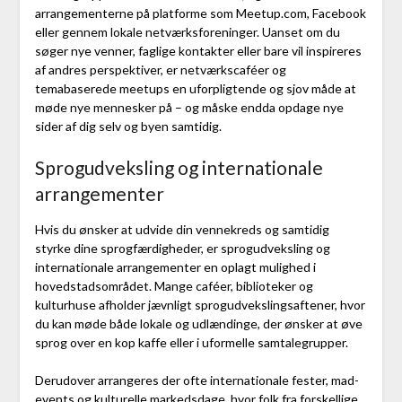
arrangementerne på platforme som Meetup.com, Facebook
eller gennem lokale netværksforeninger. Uanset om du
søger nye venner, faglige kontakter eller bare vil inspireres
af andres perspektiver, er netværkscaféer og
temabaserede meetups en uforpligtende og sjov måde at
møde nye mennesker på – og måske endda opdage nye
sider af dig selv og byen samtidig.
Sprogudveksling og internationale
arrangementer
Hvis du ønsker at udvide din vennekreds og samtidig
styrke dine sprogfærdigheder, er sprogudveksling og
internationale arrangementer en oplagt mulighed i
hovedstadsområdet. Mange caféer, biblioteker og
kulturhuse afholder jævnligt sprogudvekslingsaftener, hvor
du kan møde både lokale og udlændinge, der ønsker at øve
sprog over en kop kaffe eller i uformelle samtalegrupper.
Derudover arrangeres der ofte internationale fester, mad-
events og kulturelle markedsdage, hvor folk fra forskellige