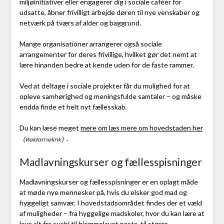
miljøinitiativer eller engagerer dig i sociale caféer for
udsatte, åbner frivilligt arbejde døren til nye venskaber og
netværk på tværs af alder og baggrund.
Mange organisationer arrangerer også sociale
arrangementer for deres frivillige, hvilket gør det nemt at
lære hinanden bedre at kende uden for de faste rammer.
Ved at deltage i sociale projekter får du mulighed for at
opleve samhørighed og meningsfulde samtaler – og måske
endda finde et helt nyt fællesskab.
Du kan læse meget
mere om læs mere om hovedstaden her
.
Madlavningskurser og fællesspisninger
Madlavningskurser og fællesspisninger er en oplagt måde
at møde nye mennesker på, hvis du elsker god mad og
hyggeligt samvær. I hovedstadsområdet findes der et væld
af muligheder – fra hyggelige madskoler, hvor du kan lære at
lave alt fra sushi til hjemmelavet pasta, til større