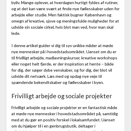
byliv. Mange oplever, at hverdagen hurtigt fyldes af rutiner,
og at det kan være svært at finde nye fællesskaber uden for
arbejde eller studie. Men faktisk bugner København og
omegn af kreative, sjove og meningsfulde muligheder for at
udvide sin sociale cirkel, hvis blot man ved, hvor man skal
lede.
I denne artikel guider vi dig til syv unikke måder at møde
nye mennesker på i hovedstadsområdet. Uanset om du er
til frivilligt arbejde, madlavningskurser, kreative workshops
eller noget helt fjerde, er der inspiration at hente – både
for dig, der søger dybe venskaber, og for dig, der blot vil
udvide dit netværk. Læs med og opdag nye veje til
spændende bekendtskaber og fællesskaber i byen.
Frivilligt arbejde og sociale projekter
Frivilligt arbejde og sociale projekter er en fantastisk måde
at møde nye mennesker i hovedstadsområdet på, samtidig
med at du gør en positiv forskel i lokalsamfundet. Uanset
om du hjælper til i en genbrugsbutik, deltager i