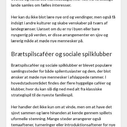
lande samles om fælles interesser.
Her kan du ikke blot lære nye ord og vendinger, men også få
indsigt i andre kulturer og skabe venskaber på tværs af
landegrænser. Uanset om du er ny i byen eller bare
nysgerrig på verden, er disse arrangementer en sjov og
lærerig måde at møde nye mennesker på.
Brætspilscaféer og sociale spilklubber
Brætspilscaféer og sociale spilklubber er blevet populære
samlingssteder for både spilentusiaster og dem, der blot
ønsker at møde nye mennesker i afslappede rammer. I
hovedstadsområdet findes der flere hyggelige caféer og
klubber, hvor du kan slå dig ned med alt fra klassiske
strategispil til de nyeste familiespil.
Her handler det ikke kun om at vinde, men om at have det
sjovt sammen og lære hinanden at kende gennem spillets
uformelle stemning. Mange steder arrangerer også
temaaftener, turneringer eller introduktionsaftener for nye