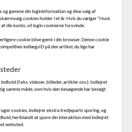
es og gemme din logininformation og dine valg af
 skærmvalg cookies holder i et år. Hvis du vælger “Husk
d af din konto, vil login cookierne forsvinde.
 yderligere cookie blive gemt i din browser. Denne cookie
simpelthen indlægsID på den artikel, du lige har
bsteder
dhold (f.eks. videoer, billeder, artikler osv.). Indlejret
agtig samme måde, som hvis den besøgende har besøgt
ger cookies, indlejrer ekstra tredjeparts sporing, og
hold, heriblandt at spore din interaktion med indlejret
 det websted.