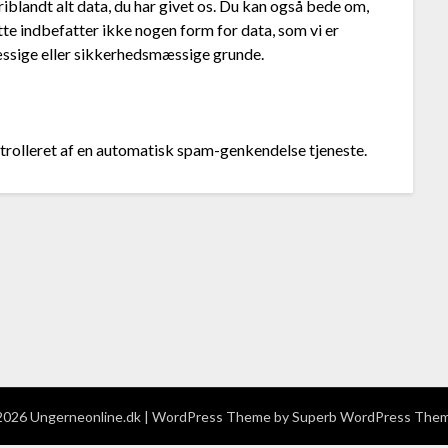
riblandt alt data, du har givet os. Du kan også bede om,
Dette indbefatter ikke nogen form for data, som vi er
æssige eller sikkerhedsmæssige grunde.
rolleret af en automatisk spam-genkendelse tjeneste.
026 Ungerneonline.dk
| WordPress Theme by
Superb WordPress The