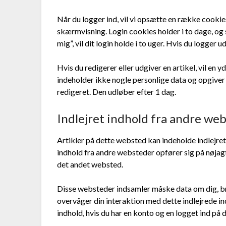
Når du logger ind, vil vi opsætte en række cooki
skærmvisning. Login cookies holder i to dage, og
mig”, vil dit login holde i to uger. Hvis du logger u
Hvis du redigerer eller udgiver en artikel, vil en
indeholder ikke nogle personlige data og opgiver 
redigeret. Den udløber efter 1 dag.
Indlejret indhold fra andre we
Artikler på dette websted kan indeholde indlejret in
indhold fra andre websteder opfører sig på nøj
det andet websted.
Disse websteder indsamler måske data om dig, bru
overvåger din interaktion med dette indlejrede ind
indhold, hvis du har en konto og en logget ind på