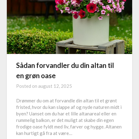
Sådan forvandler du din altan til
en grøn oase
Posted on
august 12, 2025
Drømmer du om at forvandle din altan til et grønt
fristed, hvor du kan slappe af og nyde naturen midt i
byen? Uanset om du har et lille altanareal eller en
rummelig balkon, er det muligt at skabe din egen
frodige oase fyldt med liv, farver og hygge. Altanen
kan hurtigt gå fra at være…