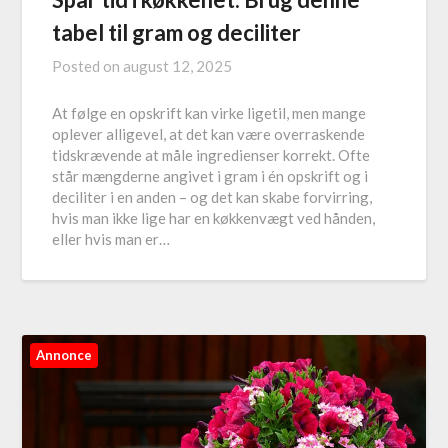
tabel til gram og deciliter
Posted on
august 12, 2025
At følge en opskrift kan virke ligetil, men mange
oplever alligevel, at det kan være overraskende
tidskrævende at måle ingredienser korrekt. Ofte
står mængderne angivet i gram i én opskrift og i
deciliter i en anden – og det kan skabe forvirring,
hvis man ikke lige har en køkkenvægt ved hånden,
eller hvis man er…
Annonce