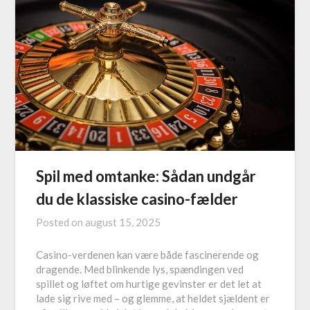
Spil med omtanke: Sådan undgår
du de klassiske casino-fælder
Posted on
august 15, 2025
Casino-verdenen kan være både fascinerende og
dragende. Med blinkende lys, spændingen ved
spillet og løftet om hurtige gevinster er det let at
lade sig rive med – og glemme, at heldet sjældent er