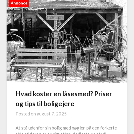
Annonce
Hvad koster en låsesmed? Priser
og tips til boligejere
Posted on
august 7, 2025
At stå udenfor sin bolig med nøglen på den forkerte
side af døren er en situation, de fleste helst vil